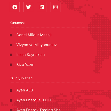
Kurumsal
Genel Müdür Mesajı
Vizyon ve Misyonumuz
İnsan Kaynakları
Bize Yazın
Grup Şirketleri
Ayen ALB
Ayen Energija D.O.O
Ayen Energy Trading Sha