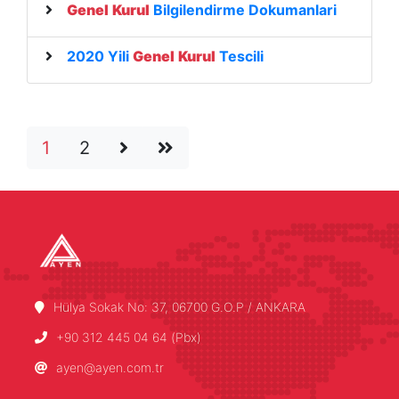
Genel
Kurul
Bilgilendirme Dokumanlari
2020 Yili
Genel
Kurul
Tescili
1
2
Hülya Sokak No: 37, 06700 G.O.P / ANKARA
+90 312 445 04 64 (Pbx)
ayen@ayen.com.tr