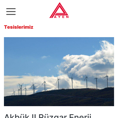
Ayen Enerji A.Ş
Tesislerimiz
Akbük II Rüzgar Enerji