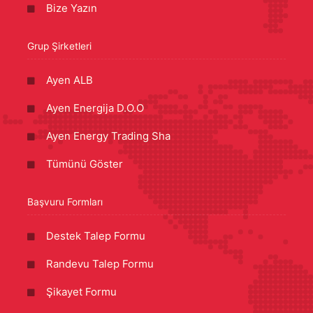
Bize Yazın
Grup Şirketleri
Ayen ALB
Ayen Energija D.O.O
Ayen Energy Trading Sha
Tümünü Göster
Başvuru Formları
Destek Talep Formu
Randevu Talep Formu
Şikayet Formu