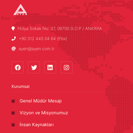
Hülya Sokak No: 37, 06700 G.O.P / ANKARA
+90 312 445 04 64 (Pbx)
ayen@ayen.com.tr
Kurumsal
Genel Müdür Mesajı
Vizyon ve Misyonumuz
İnsan Kaynakları