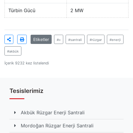
Türbin Gücü
2 MW
Etiketler
#ıı
#santrali
#rüzgar
#enerji
#akbük
İçerik 9232 kez listelendi
Tesislerimiz
Akbük Rüzgar Enerji Santrali
Mordoğan Rüzgar Enerji Santrali