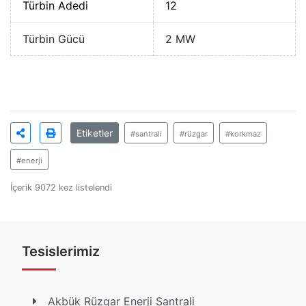
Türbin Adedi
12
Türbin Gücü
2 MW
Etiketler
#santrali
#rüzgar
#korkmaz
#enerji
İçerik 9072 kez listelendi
Tesislerimiz
Akbük Rüzgar Enerji Santrali