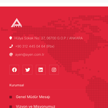
Hülya Sokak No: 37, 06700 G.O.P / ANKARA
+90 312 445 04 64 (Pbx)
ayen@ayen.com.tr
Kurumsal
Genel Müdür Mesajı
Vizyon ve Misyonumuz