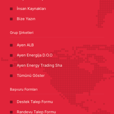
İnsan Kaynakları
Bize Yazın
Grup Şirketleri
Ayen ALB
Ayen Energija D.O.O
Ayen Energy Trading Sha
Tümünü Göster
Başvuru Formları
Destek Talep Formu
Randevu Talep Formu