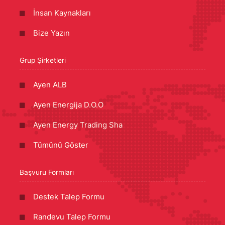
İnsan Kaynakları
Bize Yazın
Grup Şirketleri
Ayen ALB
Ayen Energija D.O.O
Ayen Energy Trading Sha
Tümünü Göster
Başvuru Formları
Destek Talep Formu
Randevu Talep Formu