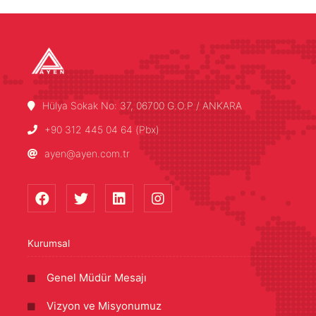
Hülya Sokak No: 37, 06700 G.O.P / ANKARA
+90 312 445 04 64 (Pbx)
ayen@ayen.com.tr
Kurumsal
Genel Müdür Mesajı
Vizyon ve Misyonumuz