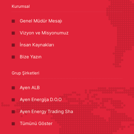
Kurumsal
Genel Müdür Mesajı
Vizyon ve Misyonumuz
İnsan Kaynakları
Bize Yazın
Grup Şirketleri
Ayen ALB
Ayen Energija D.O.O
Ayen Energy Trading Sha
Tümünü Göster