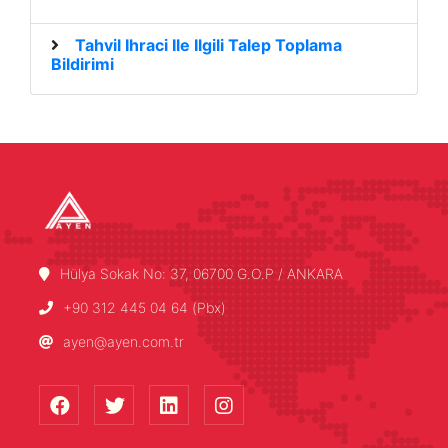
Tahvil Ihraci Ile Ilgili Talep Toplama
Bildirimi
Hülya Sokak No: 37, 06700 G.O.P / ANKARA
+90 312 445 04 64 (Pbx)
ayen@ayen.com.tr