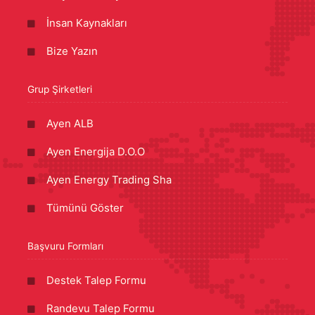
İnsan Kaynakları
Bize Yazın
Grup Şirketleri
Ayen ALB
Ayen Energija D.O.O
Ayen Energy Trading Sha
Tümünü Göster
Başvuru Formları
Destek Talep Formu
Randevu Talep Formu