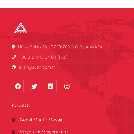
Hülya Sokak No: 37, 06700 G.O.P / ANKARA
+90 312 445 04 64 (Pbx)
ayen@ayen.com.tr
Kurumsal
Genel Müdür Mesajı
Vizyon ve Misyonumuz