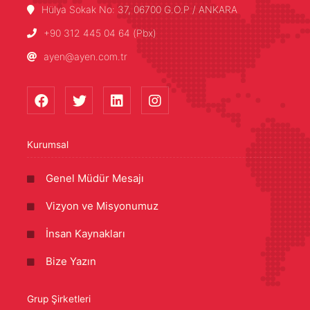
Hülya Sokak No: 37, 06700 G.O.P / ANKARA
+90 312 445 04 64 (Pbx)
ayen@ayen.com.tr
Kurumsal
Genel Müdür Mesajı
Vizyon ve Misyonumuz
İnsan Kaynakları
Bize Yazın
Grup Şirketleri