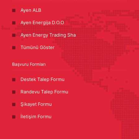
Ayen ALB
Ayen Energija D.O.O
Ayen Energy Trading Sha
Tümünü Göster
Başvuru Formları
Destek Talep Formu
Randevu Talep Formu
Şikayet Formu
İletişim Formu