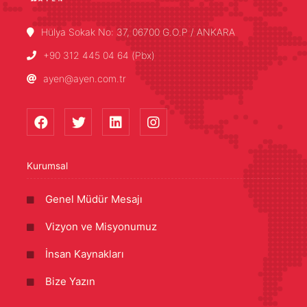
Hülya Sokak No: 37, 06700 G.O.P / ANKARA
+90 312 445 04 64 (Pbx)
ayen@ayen.com.tr
Kurumsal
Genel Müdür Mesajı
Vizyon ve Misyonumuz
İnsan Kaynakları
Bize Yazın