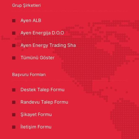
Grup Şirketleri
Ayen ALB
Ayen Energija D.O.O
Ayen Energy Trading Sha
Tümünü Göster
Başvuru Formları
Destek Talep Formu
Randevu Talep Formu
Şikayet Formu
İletişim Formu