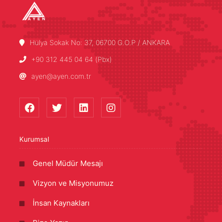
Hülya Sokak No: 37, 06700 G.O.P / ANKARA
+90 312 445 04 64 (Pbx)
ayen@ayen.com.tr
Kurumsal
Genel Müdür Mesajı
Vizyon ve Misyonumuz
İnsan Kaynakları