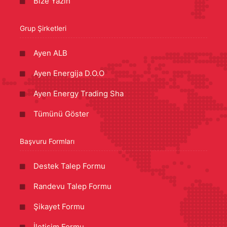
Bize Yazın
Grup Şirketleri
Ayen ALB
Ayen Energija D.O.O
Ayen Energy Trading Sha
Tümünü Göster
Başvuru Formları
Destek Talep Formu
Randevu Talep Formu
Şikayet Formu
İletişim Formu