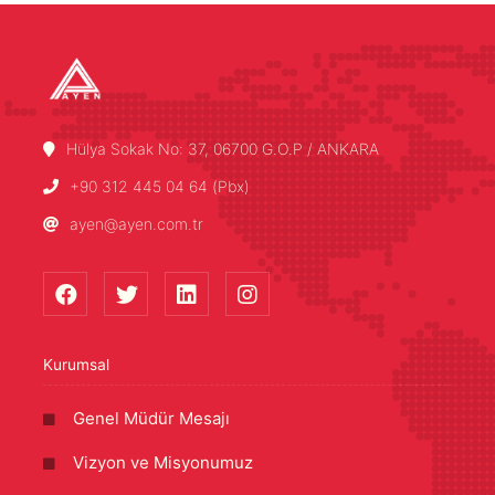
Hülya Sokak No: 37, 06700 G.O.P / ANKARA
+90 312 445 04 64 (Pbx)
ayen@ayen.com.tr
Kurumsal
Genel Müdür Mesajı
Vizyon ve Misyonumuz