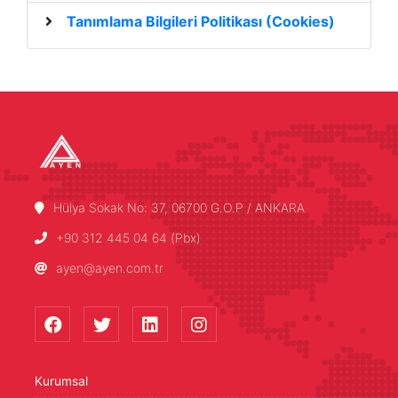
Tanımlama Bilgileri Politikası (Cookies)
Hülya Sokak No: 37, 06700 G.O.P / ANKARA
+90 312 445 04 64 (Pbx)
ayen@ayen.com.tr
Kurumsal