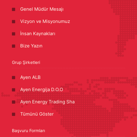
Genel Müdür Mesajı
Vizyon ve Misyonumuz
İnsan Kaynakları
Bize Yazın
Grup Şirketleri
Ayen ALB
Ayen Energija D.O.O
Ayen Energy Trading Sha
Tümünü Göster
Başvuru Formları