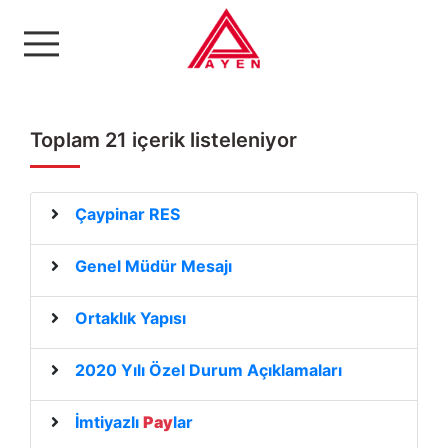
Ayen Enerji A.Ş
Toplam 21 içerik listeleniyor
Çaypinar RES
Genel Müdür Mesajı
Ortaklık Yapısı
2020 Yılı Özel Durum Açıklamaları
İmtiyazlı
Pay
lar