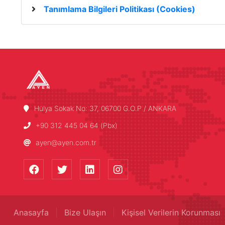
Tanımlama Bilgileri Politikası (Cookies)
Hülya Sokak No: 37, 06700 G.O.P / ANKARA
+90 312 445 04 64 (Pbx)
ayen@ayen.com.tr
Anasayfa
Bize Ulaşın
Kişisel Verilerin Korunması