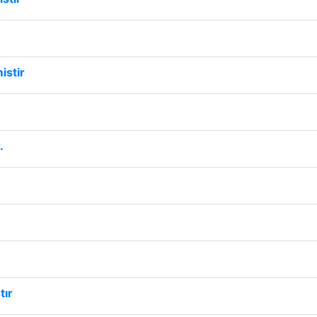
istir
.
tır