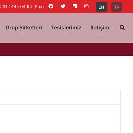
0 312 445 04 64 (Pbx)
EN
TR
Ar
Grup Şirketleri
Tesislerimiz
İletişim