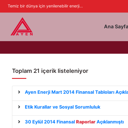
Ayen Enerji A.Ş
Temiz bir dünya için yenilenebilir enerji...
Ana Sayf
Toplam 21 içerik listeleniyor
Ayen Enerji Mart 2014 Finansal Tabloları Açıkl
Etik Kurallar ve Sosyal Sorumluluk
30 Eylül 2014 Finansal
Raporlar
Açıklanmıştı