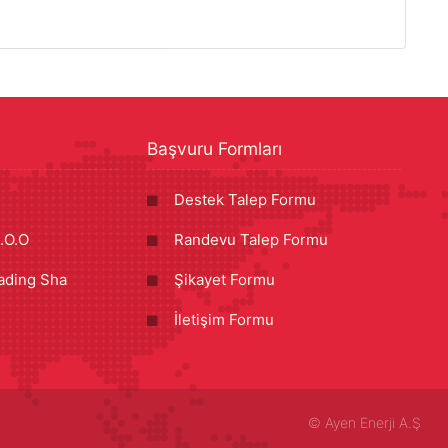
Başvuru Formları
Destek Talep Formu
.O.O
Randevu Talep Formu
ading Sha
Şikayet Formu
İletişim Formu
©
Ayen Enerji A.Ş