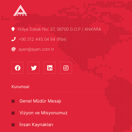
Hülya Sokak No: 37, 06700 G.O.P / ANKARA
+90 312 445 04 64 (Pbx)
ayen@ayen.com.tr
Kurumsal
Genel Müdür Mesajı
Vizyon ve Misyonumuz
İnsan Kaynakları