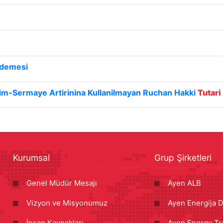
Ödemesi
dirim-Sermaye Artirinina Kullanilmayan Ruchan Hakki
Tutari
Kurumsal
Grup Şirketleri
Genel Müdür Mesajı
Ayen ALB
Vizyon ve Misyonumuz
Ayen Energija D
İnsan Kaynakları
Ayen Energy Tr