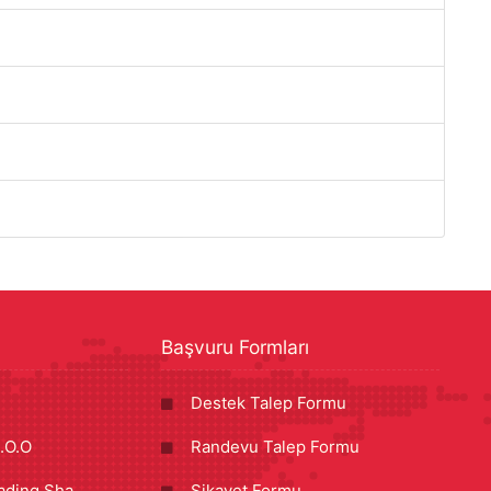
Başvuru Formları
Destek Talep Formu
.O.O
Randevu Talep Formu
ading Sha
Şikayet Formu