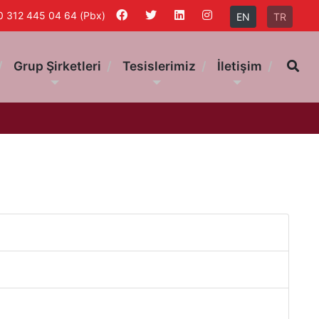
0 312 445 04 64 (Pbx)
EN
TR
Ar
Grup Şirketleri
Tesislerimiz
İletişim