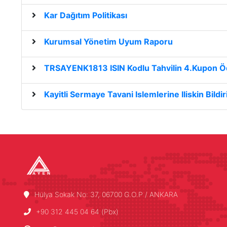
Kar Dağıtım Politikası
Kurumsal Yönetim Uyum Raporu
TRSAYENK1813 ISIN Kodlu Tahvilin 4.Kupon 
Kayitli Sermaye Tavani Islemlerine Iliskin Bil
Hülya Sokak No: 37, 06700 G.O.P / ANKARA
+90 312 445 04 64 (Pbx)