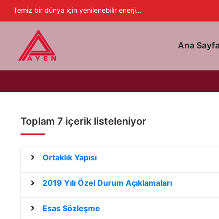
Ayen Enerji A.Ş
Temiz bir dünya için yenilenebilir enerji...
Ana Sayf
Toplam 7 içerik listeleniyor
Ortaklık Yapısı
2019 Yılı Özel Durum Açıklamaları
Esas Sözleşme