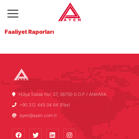
Ayen Enerji A.Ş
Faaliyet Raporları
Hülya Sokak No: 37, 06700 G.O.P / ANKARA
+90 312 445 04 64 (Pbx)
ayen@ayen.com.tr