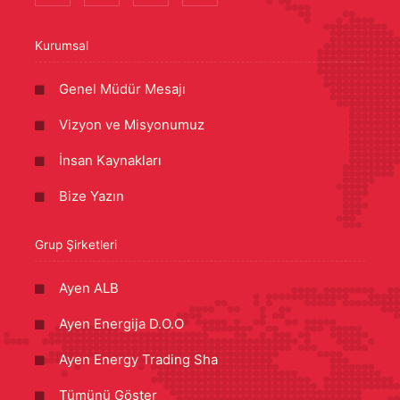
Kurumsal
Genel Müdür Mesajı
Vizyon ve Misyonumuz
İnsan Kaynakları
Bize Yazın
Grup Şirketleri
Ayen ALB
Ayen Energija D.O.O
Ayen Energy Trading Sha
Tümünü Göster