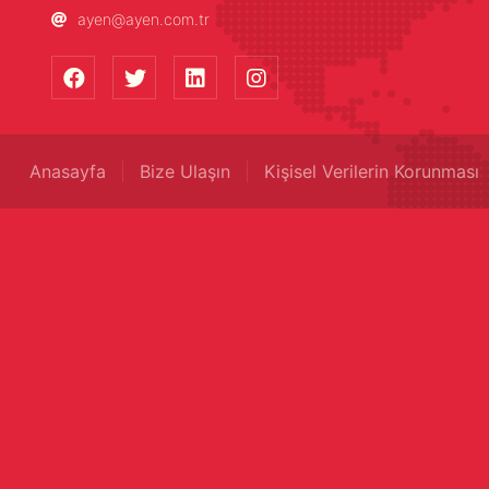
ayen@ayen.com.tr
Anasayfa
Bize Ulaşın
Kişisel Verilerin Korunması