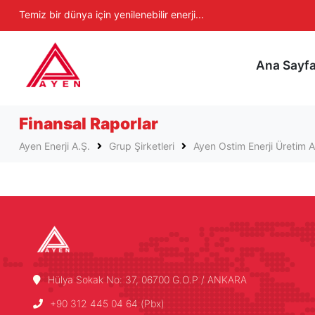
Ayen Enerji A.Ş
Temiz bir dünya için yenilenebilir enerji...
Ana Sayf
Finansal Raporlar
Ayen Enerji A.Ş.
Grup Şirketleri
Ayen Ostim Enerji Üretim A
Hülya Sokak No: 37, 06700 G.O.P / ANKARA
+90 312 445 04 64 (Pbx)