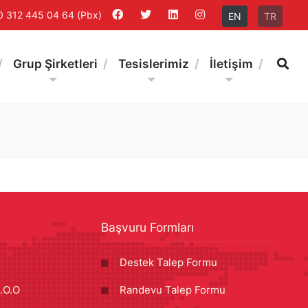
0 312 445 04 64 (Pbx)
EN
TR
Ar
Grup Şirketleri
Tesislerimiz
İletişim
Başvuru Formları
Destek Talep Formu
.O.O
Randevu Talep Formu