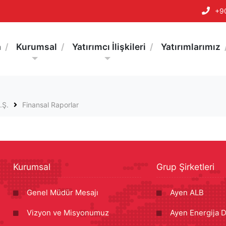
+9
a
Kurumsal
Yatırımcı İlişkileri
Yatırımlarımız
.Ş.
Finansal Raporlar
Kurumsal
Grup Şirketleri
Genel Müdür Mesajı
Ayen ALB
Vizyon ve Misyonumuz
Ayen Energija D