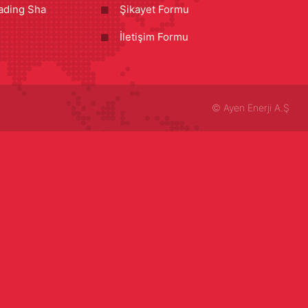
ading Sha
Şikayet Formu
İletişim Formu
©
Ayen Enerji A.Ş