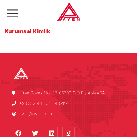
Ayen Enerji A.Ş
Kurumsal Kimlik
Hülya Sokak No: 37, 06700 G.O.P / ANKARA
+90 312 445 04 64 (Pbx)
ayen@ayen.com.tr