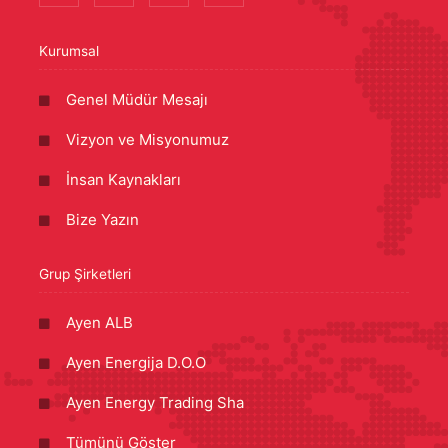
Kurumsal
Genel Müdür Mesajı
Vizyon ve Misyonumuz
İnsan Kaynakları
Bize Yazın
Grup Şirketleri
Ayen ALB
Ayen Energija D.O.O
Ayen Energy Trading Sha
Tümünü Göster