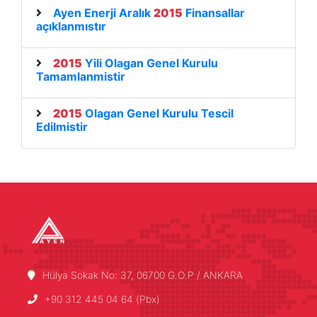
Ayen Enerji Aralık
2015
Finansallar
açıklanmıstır
2015
Yili Olagan Genel Kurulu
Tamamlanmistir
2015
Olagan Genel Kurulu Tescil
Edilmistir
Hülya Sokak No: 37, 06700 G.O.P / ANKARA
+90 312 445 04 64 (Pbx)