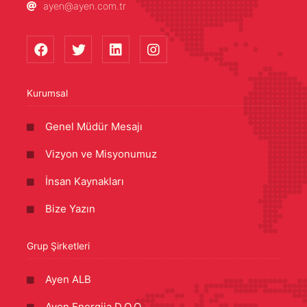
ayen@ayen.com.tr
Kurumsal
Genel Müdür Mesajı
Vizyon ve Misyonumuz
İnsan Kaynakları
Bize Yazın
Grup Şirketleri
Ayen ALB
Ayen Energija D.O.O