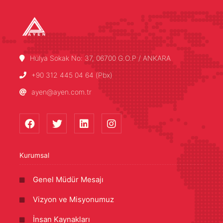
Hülya Sokak No: 37, 06700 G.O.P / ANKARA
+90 312 445 04 64 (Pbx)
ayen@ayen.com.tr
Kurumsal
Genel Müdür Mesajı
Vizyon ve Misyonumuz
İnsan Kaynakları