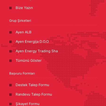
Bize Yazın
Grup Şirketleri
Ayen ALB
Ayen Energija D.O.O
Ayen Energy Trading Sha
Tümünü Göster
Başvuru Formları
Destek Talep Formu
Randevu Talep Formu
Şikayet Formu