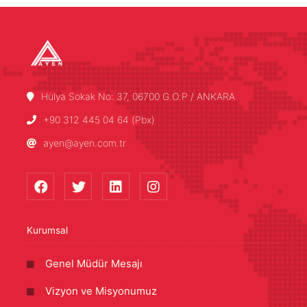
Hülya Sokak No: 37, 06700 G.O.P / ANKARA
+90 312 445 04 64 (Pbx)
ayen@ayen.com.tr
Kurumsal
Genel Müdür Mesajı
Vizyon ve Misyonumuz