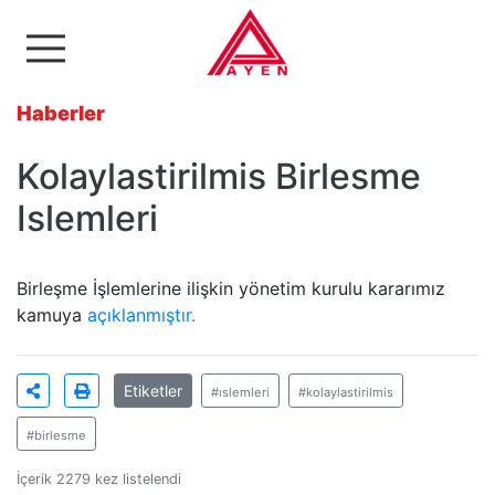
Ayen Enerji A.Ş
Haberler
Kolaylastirilmis Birlesme
Islemleri
Birleşme İşlemlerine ilişkin yönetim kurulu kararımız
kamuya
açıklanmıştır.
Etiketler
#ıslemleri
#kolaylastirilmis
#birlesme
İçerik 2279 kez listelendi