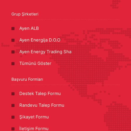
Grup Şirketleri
Ayen ALB
Ayen Energija D.O.O
Ayen Energy Trading Sha
Tümünü Göster
Başvuru Formları
Destek Talep Formu
Randevu Talep Formu
Şikayet Formu
İletişim Formu