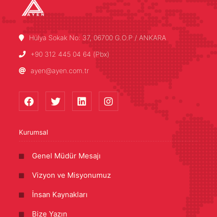
Hülya Sokak No: 37, 06700 G.O.P / ANKARA
+90 312 445 04 64 (Pbx)
ayen@ayen.com.tr
Kurumsal
Genel Müdür Mesajı
Vizyon ve Misyonumuz
İnsan Kaynakları
Bize Yazın