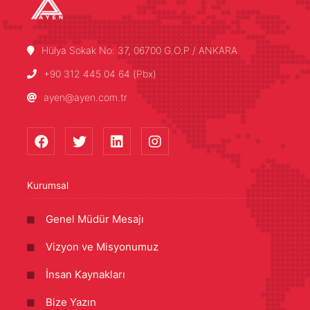
Hülya Sokak No: 37, 06700 G.O.P / ANKARA
+90 312 445 04 64 (Pbx)
ayen@ayen.com.tr
Kurumsal
Genel Müdür Mesajı
Vizyon ve Misyonumuz
İnsan Kaynakları
Bize Yazın