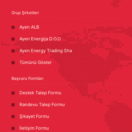
Grup Şirketleri
Ayen ALB
Ayen Energija D.O.O
Ayen Energy Trading Sha
Tümünü Göster
Başvuru Formları
Destek Talep Formu
Randevu Talep Formu
Şikayet Formu
İletişim Formu