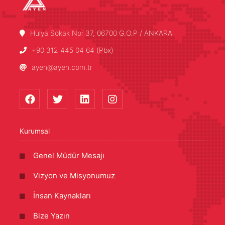
Hülya Sokak No: 37, 06700 G.O.P / ANKARA
+90 312 445 04 64 (Pbx)
ayen@ayen.com.tr
Kurumsal
Genel Müdür Mesajı
Vizyon ve Misyonumuz
İnsan Kaynakları
Bize Yazın