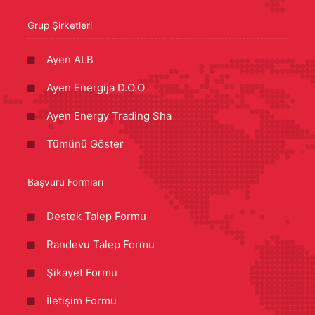
Grup Şirketleri
Ayen ALB
Ayen Energija D.O.O
Ayen Energy Trading Sha
Tümünü Göster
Başvuru Formları
Destek Talep Formu
Randevu Talep Formu
Şikayet Formu
İletişim Formu