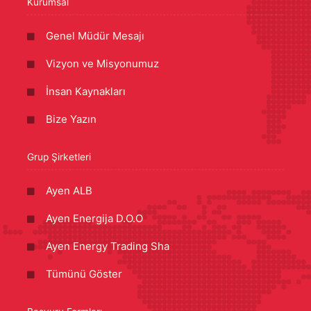
Kurumsal
Genel Müdür Mesajı
Vizyon ve Misyonumuz
İnsan Kaynakları
Bize Yazın
Grup Şirketleri
Ayen ALB
Ayen Energija D.O.O
Ayen Energy Trading Sha
Tümünü Göster