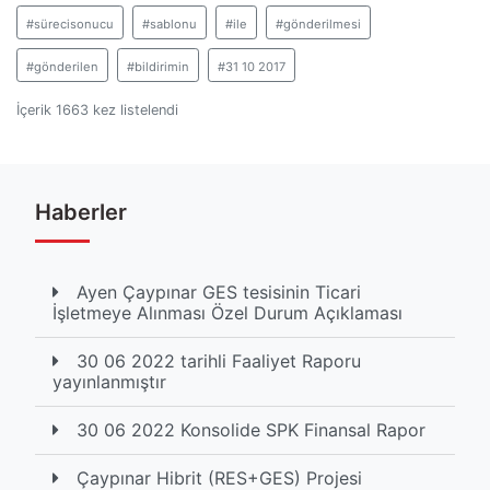
#sürecisonucu
#sablonu
#ile
#gönderilmesi
#gönderilen
#bildirimin
#31 10 2017
İçerik 1663 kez listelendi
Haberler
Ayen Çaypınar GES tesisinin Ticari
İşletmeye Alınması Özel Durum Açıklaması
30 06 2022 tarihli Faaliyet Raporu
yayınlanmıştır
30 06 2022 Konsolide SPK Finansal Rapor
Çaypınar Hibrit (RES+GES) Projesi