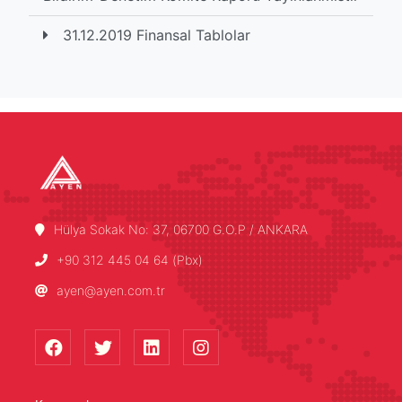
31.12.2019 Finansal Tablolar
Hülya Sokak No: 37, 06700 G.O.P / ANKARA
+90 312 445 04 64 (Pbx)
ayen@ayen.com.tr