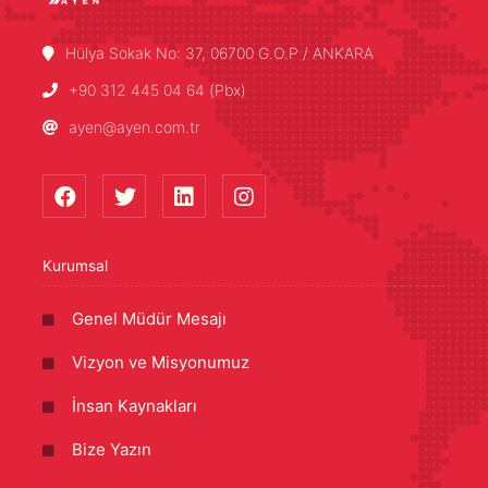
Hülya Sokak No: 37, 06700 G.O.P / ANKARA
+90 312 445 04 64 (Pbx)
ayen@ayen.com.tr
Kurumsal
Genel Müdür Mesajı
Vizyon ve Misyonumuz
İnsan Kaynakları
Bize Yazın