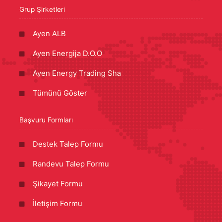
Grup Şirketleri
Ayen ALB
Ayen Energija D.O.O
Ayen Energy Trading Sha
Tümünü Göster
Başvuru Formları
Destek Talep Formu
Randevu Talep Formu
Şikayet Formu
İletişim Formu