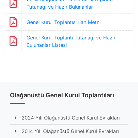
Tutanagı ve Hazır Bulunanlar
Genel Kurul Toplantısı İlan Metni
Genel Kurul Toplantı Tutanagı ve Hazır
Bulunanlar Listesi
Etiketler
#yılı
#olağanüstü
#kurul
#genel
Olağanüstü Genel Kurul Toplantıları
Toplam Görüntülenme İçerik 1818 kez listelendi
2024 Yılı Olağanüstü Genel Kurul Evrakları
2014 Yılı Olağanüstü Genel Kurul Evrakları