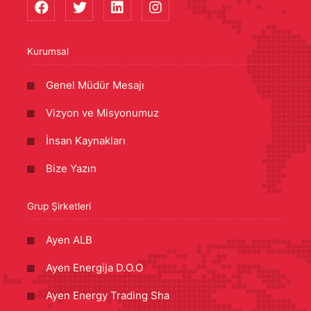
Kurumsal
Genel Müdür Mesajı
Vizyon ve Misyonumuz
İnsan Kaynakları
Bize Yazın
Grup Şirketleri
Ayen ALB
Ayen Energija D.O.O
Ayen Energy Trading Sha