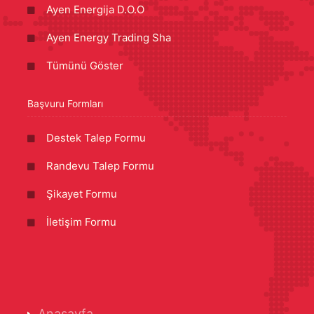
Ayen Energija D.O.O
Ayen Energy Trading Sha
Tümünü Göster
Başvuru Formları
Destek Talep Formu
Randevu Talep Formu
Şikayet Formu
İletişim Formu
Anasayfa