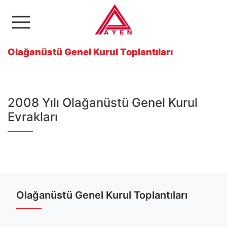
Ayen Enerji A.Ş
Olağanüstü Genel Kurul Toplantıları
2008 Yılı Olağanüstü Genel Kurul
Evrakları
Etiketler
#yılı
#olağanüstü
#kurul
#genel
Olağanüstü Genel Kurul Toplantıları
Toplam Görüntülenme İçerik 1837 kez listelendi