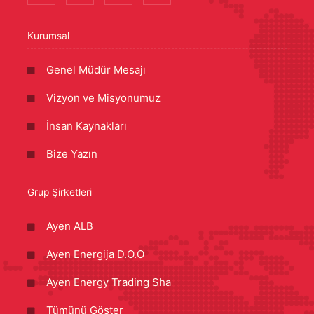
Kurumsal
Genel Müdür Mesajı
Vizyon ve Misyonumuz
İnsan Kaynakları
Bize Yazın
Grup Şirketleri
Ayen ALB
Ayen Energija D.O.O
Ayen Energy Trading Sha
Tümünü Göster