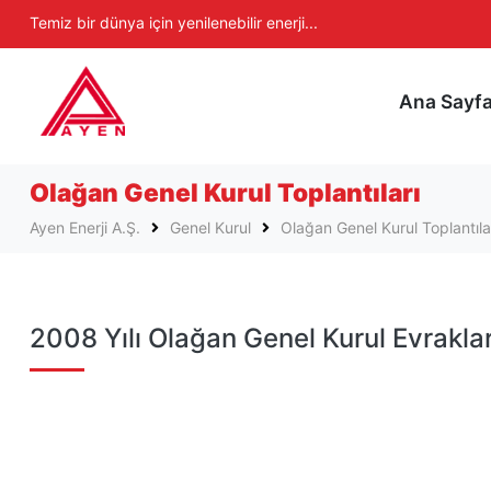
Ayen Enerji A.Ş
Temiz bir dünya için yenilenebilir enerji...
Ana Sayf
Olağan Genel Kurul Toplantıları
Ayen Enerji A.Ş.
Genel Kurul
Olağan Genel Kurul Toplantıla
2008 Yılı Olağan Genel Kurul Evraklar
Etiketler
#yılı
#olağan
#kurul
#genel