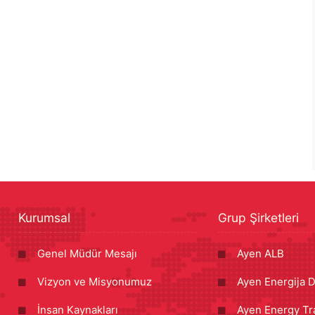
Kurumsal
Grup Şirketleri
Genel Müdür Mesajı
Ayen ALB
Vizyon ve Misyonumuz
Ayen Energija D
İnsan Kaynakları
Ayen Energy Tr