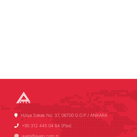
Hülya Sokak No: 37, 06700 G.O.P / ANKARA
+90 312 445 04 64 (Pbx)
ayen@ayen.com.tr