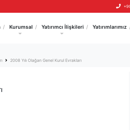
+9
a
Kurumsal
Yatırımcı İlişkileri
Yatırımlarımız
rı
2008 Yılı Olağan Genel Kurul Evrakları
ı
#evrakları
#2008