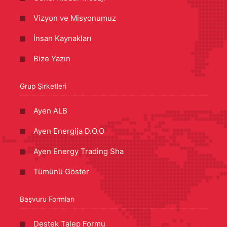
Vizyon ve Misyonumuz
İnsan Kaynakları
Bize Yazın
Grup Şirketleri
Ayen ALB
Ayen Energija D.O.O
Ayen Energy Trading Sha
Tümünü Göster
Başvuru Formları
Destek Talep Formu