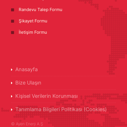
Randevu Talep Formu
Şikayet Formu
İletişim Formu
Anasayfa
Bize Ulaşın
Kişisel Verilerin Korunması
Tanımlama Bilgileri Politikası (Cookies)
©
Ayen Enerji A.Ş