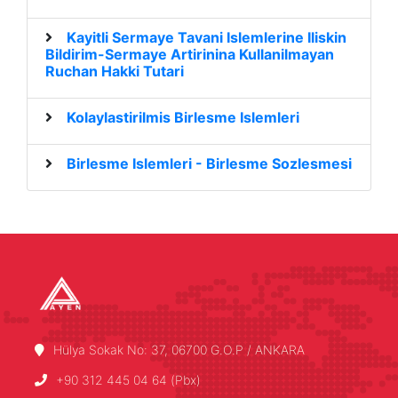
Kayitli Sermaye Tavani Islemlerine Iliskin
Bildirim-Sermaye Artirinina Kullanilmayan
Ruchan Hakki Tutari
Kolaylastirilmis Birlesme Islemleri
Birlesme Islemleri - Birlesme Sozlesmesi
Hülya Sokak No: 37, 06700 G.O.P / ANKARA
+90 312 445 04 64 (Pbx)