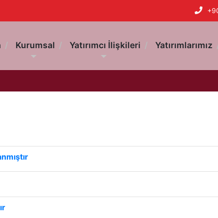
+9
a
Kurumsal
Yatırımcı İlişkileri
Yatırımlarımız
anmıştır
ır