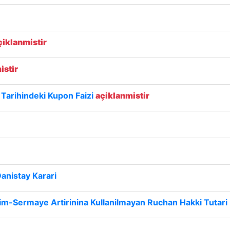
çiklanmistir
istir
Tarihindeki Kupon Faizi
açiklanmistir
Danistay Karari
dirim-Sermaye Artirinina Kullanilmayan Ruchan Hakki Tutari