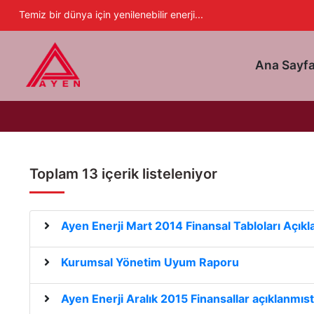
Ayen Enerji A.Ş
Temiz bir dünya için yenilenebilir enerji...
Ana Sayf
Toplam 13 içerik listeleniyor
Ayen Enerji Mart 2014 Finansal Tabloları Açıkl
Kurumsal Yönetim Uyum Raporu
Ayen Enerji Aralık 2015 Finansallar açıklanmıst