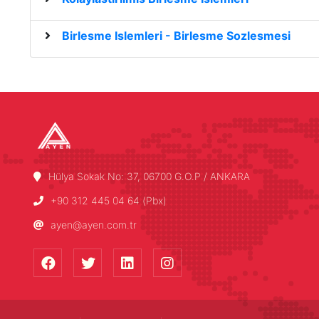
Birlesme Islemleri - Birlesme Sozlesmesi
Hülya Sokak No: 37, 06700 G.O.P / ANKARA
+90 312 445 04 64 (Pbx)
ayen@ayen.com.tr