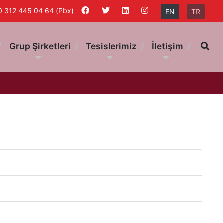
0 312 445 04 64 (Pbx)
EN
TR
Ar
Grup Şirketleri
Tesislerimiz
İletişim