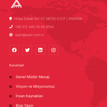
Hülya Sokak No: 37, 06700 G.O.P / ANKARA
+90 312 445 04 64 (Pbx)
ayen@ayen.com.tr
Kurumsal
Genel Müdür Mesajı
Vizyon ve Misyonumuz
İnsan Kaynakları
Bize Yazın