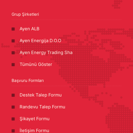
Grup Şirketleri
Ayen ALB
Ayen Energija D.O.O
Ayen Energy Trading Sha
Tümünü Göster
Başvuru Formları
Destek Talep Formu
Randevu Talep Formu
Şikayet Formu
İletişim Formu