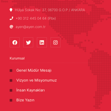
Hülya Sokak No: 37, 06700 G.O.P / ANKARA
+90 312 445 04 64 (Pbx)
ayen@ayen.com.tr
Kurumsal
Genel Müdür Mesajı
Vizyon ve Misyonumuz
İnsan Kaynakları
Bize Yazın