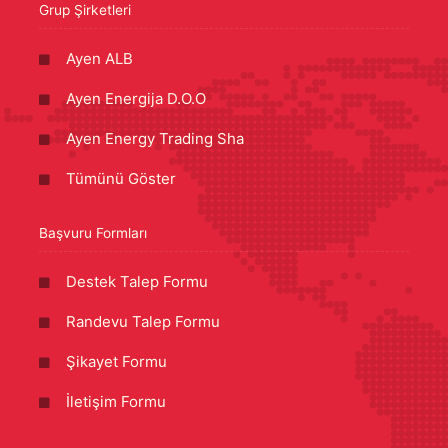
Grup Şirketleri
Ayen ALB
Ayen Energija D.O.O
Ayen Energy Trading Sha
Tümünü Göster
Başvuru Formları
Destek Talep Formu
Randevu Talep Formu
Şikayet Formu
İletişim Formu