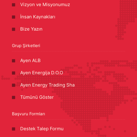
Vizyon ve Misyonumuz
İnsan Kaynakları
Bize Yazın
Grup Şirketleri
Ayen ALB
Ayen Energija D.O.O
Ayen Energy Trading Sha
Tümünü Göster
Başvuru Formları
Destek Talep Formu