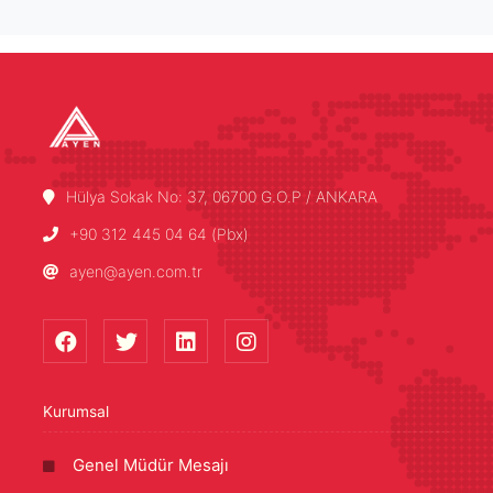
Hülya Sokak No: 37, 06700 G.O.P / ANKARA
+90 312 445 04 64 (Pbx)
ayen@ayen.com.tr
Kurumsal
Genel Müdür Mesajı