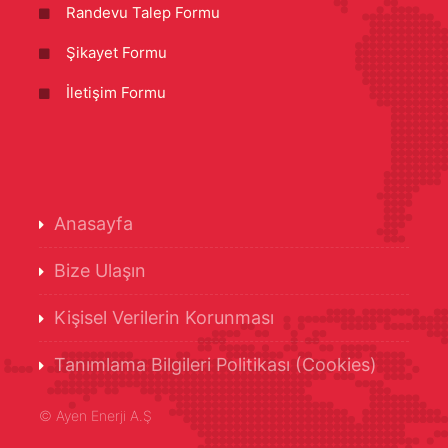
Randevu Talep Formu
Şikayet Formu
İletişim Formu
Anasayfa
Bize Ulaşın
Kişisel Verilerin Korunması
Tanımlama Bilgileri Politikası (Cookies)
©
Ayen Enerji A.Ş